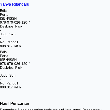
Yahya Rifandaru
Edisi
Perta
ISBN/ISSN
978-979-026-120-4
Deskripsi Fisik
-
Judul Seri
-
No. Panggil
808.817 Rif h
Edisi
Perta
ISBN/ISSN
978-979-026-120-4
Deskripsi Fisik
-
Judul Seri
-
No. Panggil
808.817 Rif h
Hasil Pencarian
Ditemukan
3
dari pencarian Anda melalui kata kunci:
Pengarang :