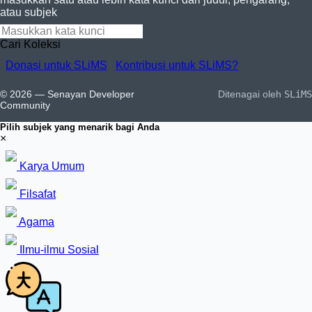
atau subjek
Cari Koleksi
Donasi untuk SLiMS
Kontribusi untuk SLiMS?
© 2026 — Senayan Developer
Ditenagai oleh
SLiMS
Community
Pilih subjek yang menarik bagi Anda
×
Karya Umum
Filsafat
Agama
Ilmu-ilmu Sosial