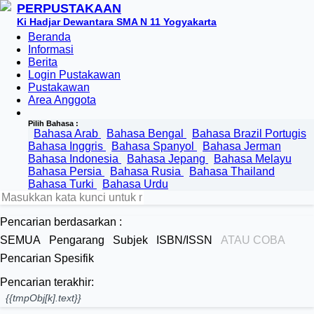
PERPUSTAKAAN
Ki Hadjar Dewantara SMA N 11 Yogyakarta
Beranda
Informasi
Berita
Login Pustakawan
Pustakawan
Area Anggota
Pilih Bahasa :
Bahasa Arab
Bahasa Bengal
Bahasa Brazil Portugis
Bahasa Inggris
Bahasa Spanyol
Bahasa Jerman
Bahasa Indonesia
Bahasa Jepang
Bahasa Melayu
Bahasa Persia
Bahasa Rusia
Bahasa Thailand
Bahasa Turki
Bahasa Urdu
Pencarian berdasarkan :
SEMUA
Pengarang
Subjek
ISBN/ISSN
ATAU COBA
Pencarian Spesifik
Pencarian terakhir:
{{tmpObj[k].text}}