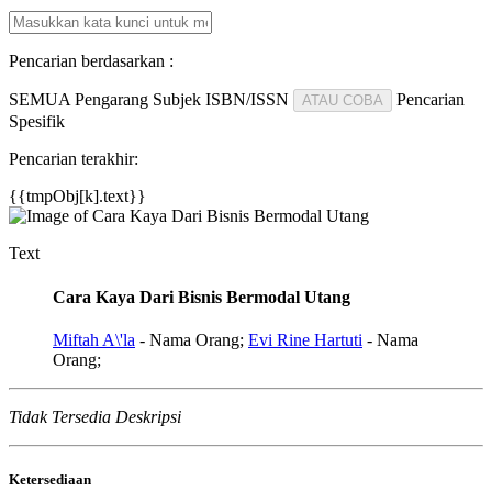
Pencarian berdasarkan :
SEMUA
Pengarang
Subjek
ISBN/ISSN
Pencarian
ATAU COBA
Spesifik
Pencarian terakhir:
{{tmpObj[k].text}}
Text
Cara Kaya Dari Bisnis Bermodal Utang
Miftah A\'la
- Nama Orang;
Evi Rine Hartuti
- Nama
Orang;
Tidak Tersedia Deskripsi
Ketersediaan