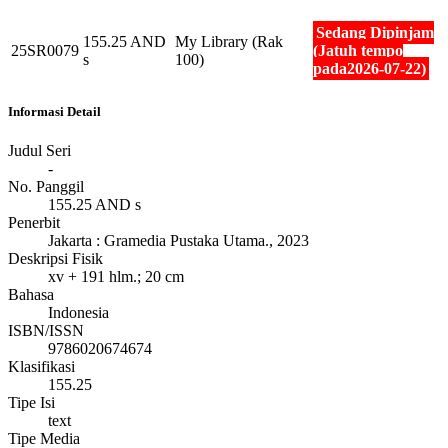
Sedang Dipinjam
155.25 AND
My Library (Rak
25SR0079
(Jatuh tempo
s
100)
pada2026-07-22)
Informasi Detail
Judul Seri
-
No. Panggil
155.25 AND s
Penerbit
Jakarta
:
Gramedia Pustaka Utama
.,
2023
Deskripsi Fisik
xv + 191 hlm.; 20 cm
Bahasa
Indonesia
ISBN/ISSN
9786020674674
Klasifikasi
155.25
Tipe Isi
text
Tipe Media