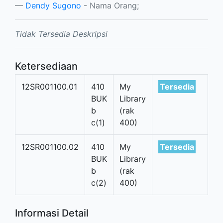
Dendy Sugono
- Nama Orang;
Tidak Tersedia Deskripsi
Ketersediaan
12SR001100.01
410
My
Tersedia
BUK
Library
b
(rak
c(1)
400)
12SR001100.02
410
My
Tersedia
BUK
Library
b
(rak
c(2)
400)
Informasi Detail