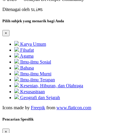
Ditenagai oleh
SLiMS
Pilih subjek yang menarik bagi Anda
×
Karya Umum
Filsafat
Agama
Ilmu-ilmu Sosial
Bahasa
Ilmu-ilmu Murni
Ilmu-ilmu Terapan
Kesenian, Hiburan, dan Olahraga
Kesusastraan
Geografi dan Sejarah
Icons made by
Freepik
from
www.flaticon.com
Pencarian Spesifik
×