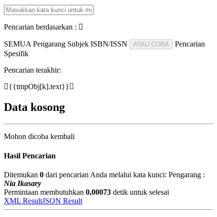
Pencarian berdasarkan :
SEMUA
Pengarang
Subjek
ISBN/ISSN
Pencarian
ATAU COBA
Spesifik
Pencarian terakhir:
{{tmpObj[k].text}}
Data kosong
Mohon dicoba kembali
Hasil Pencarian
Ditemukan
0
dari pencarian Anda melalui kata kunci:
Pengarang :
Nia Ikasary
Permintaan membutuhkan
0,00073
detik untuk selesai
XML Result
JSON Result