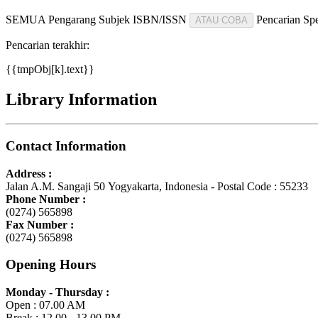
SEMUA
Pengarang
Subjek
ISBN/ISSN
Pencarian Spe
ATAU COBA
Pencarian terakhir:
{{tmpObj[k].text}}
Library Information
Contact Information
Address :
Jalan A.M. Sangaji 50 Yogyakarta, Indonesia - Postal Code : 55233
Phone Number :
(0274) 565898
Fax Number :
(0274) 565898
Opening Hours
Monday - Thursday :
Open : 07.00 AM
Break : 12.00 - 13.00 PM