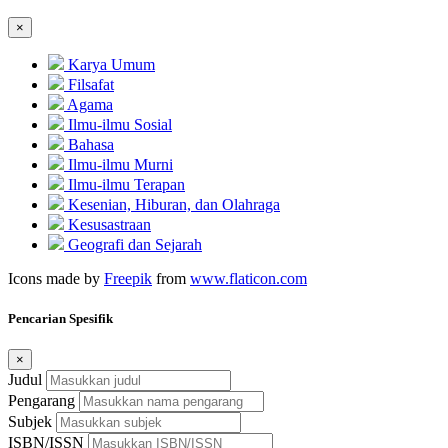
×
Karya Umum
Filsafat
Agama
Ilmu-ilmu Sosial
Bahasa
Ilmu-ilmu Murni
Ilmu-ilmu Terapan
Kesenian, Hiburan, dan Olahraga
Kesusastraan
Geografi dan Sejarah
Icons made by
Freepik
from
www.flaticon.com
Pencarian Spesifik
×
Judul
Pengarang
Subjek
ISBN/ISSN