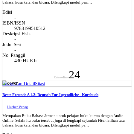
bahasa, kosa kata, dan bicara. Dilengkapi modul pem…
Edisi
-
ISBN/ISSN
9783199510512
Deskripsi Fisik
-
Judul Seri
-
No. Panggil
430 HUE b
24
Ketersediaan
Tampilkan Detail
Sitasi
Beste Freunde A 1.2: Deutsch Fur Jugendliche - Kursbuch
Hueber Verlag
Merupakan Buku Bahasa Jerman untuk pelajar/ buku kursus dengan Audio
Online. Selain itu buku tersebut juga di lengkapi sejumlah Fitur latihan tata
bahasa, kosa kata, dan bicara. Dilengkapi modul pe…