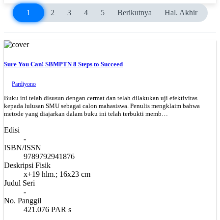
1
2
3
4
5
Berikutnya
Hal. Akhir
Sure You Can! SBMPTN 8 Steps to Succeed
Pardiyono
Buku ini telah disusun dengan cermat dan telah dilakukan uji efektivitas
kepada lulusan SMU sebagai calon mahasiswa. Penulis mengklaim bahwa
metode yang diajarkan dalam buku ini telah terbukti memb…
Edisi
-
ISBN/ISSN
9789792941876
Deskripsi Fisik
x+19 hlm.; 16x23 cm
Judul Seri
-
No. Panggil
421.076 PAR s