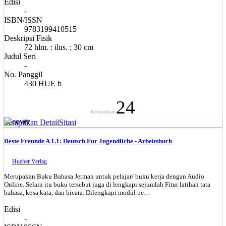
Edisi
-
ISBN/ISSN
9783199410515
Deskripsi Fisik
72 hlm. : ilus. ; 30 cm
Judul Seri
-
No. Panggil
430 HUE b
24
Ketersediaan
Tampilkan Detail
Sitasi
Beste Freunde A 1.1: Deutsch Fur Jugendliche - Arbeitsbuch
Hueber Verlag
Merupakan Buku Bahasa Jerman untuk pelajar/ buku kerja dengan Audio
Online. Selain itu buku tersebut juga di lengkapi sejumlah Fitur latihan tata
bahasa, kosa kata, dan bicara. Dilengkapi modul pe…
Edisi
-