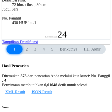
Deskripsi Fisik
72 hlm. : ilus. ; 30 cm
Judul Seri
-
No. Panggil
430 HUE b c.1
24
Ketersediaan
Tampilkan Detail
Sitasi
1
2
3
4
5
Berikutnya
Hal. Akhir
Hasil Pencarian
Ditemukan
373
dari pencarian Anda melalui kata kunci:
No. Panggil
:
4
Permintaan membutuhkan
0,01648
detik untuk selesai
XML Result
JSON Result
Saran