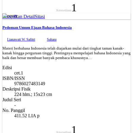
1
Ketersediaan
Tampilkan Detail
Sitasi
Pedoman Umum Ejaan Bahasa Indonesia
Lianawati W. Safitri
Sahara
Materi berbahasa Indonesia telah diajarkan mulai dari tingkat taman kanak-
kanak hingga perguruan tinggi. Pentingnya mempelajari bahasa Indonesia yang
baik dan benar membuat banyak pembaca khususnya…
Edisi
cet.1
ISBN/ISSN
9786027483149
Deskripsi Fisik
224 hlm.; 15x23 cm
Judul Seri
-
No. Panggil
411.52 LIA p
1
Ketersediaan