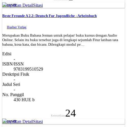
Tampilkan Detail
Sitasi
Beste Freunde A 2.2: Deutsch Fur Jugendliche - Arbeitsbuch
Hueber Verlag
Merupakan Buku Bahasa Jerman untuk pelajar/ buku kursus dengan Audio
Online. Selain itu buku tersebut juga di lengkapi sejumlah Fitur latihan tata
bahasa, kosa kata, dan bicara. Dilengkapi modul pe…
Edisi
-
ISBN/ISSN
9783199510529
Deskripsi Fisik
-
Judul Seri
-
No. Panggil
430 HUE b
24
Ketersediaan
Tampilkan Detail
Sitasi