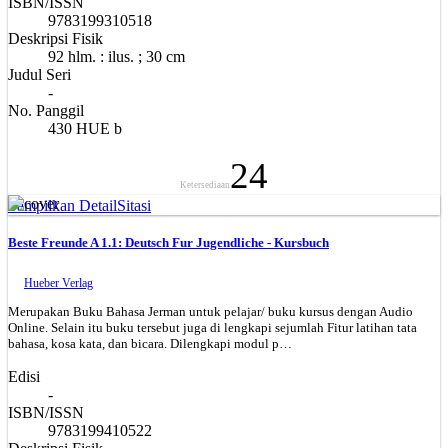
ISBN/ISSN
9783199310518
Deskripsi Fisik
92 hlm. : ilus. ; 30 cm
Judul Seri
-
No. Panggil
430 HUE b
24
Ketersediaan
Tampilkan Detail
Sitasi
Beste Freunde A 1.1: Deutsch Fur Jugendliche - Kursbuch
Hueber Verlag
Merupakan Buku Bahasa Jerman untuk pelajar/ buku kursus dengan Audio
Online. Selain itu buku tersebut juga di lengkapi sejumlah Fitur latihan tata
bahasa, kosa kata, dan bicara. Dilengkapi modul p…
Edisi
-
ISBN/ISSN
9783199410522