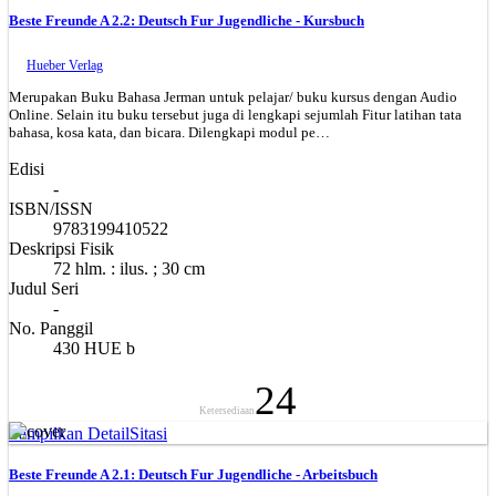
Beste Freunde A 2.2: Deutsch Fur Jugendliche - Kursbuch
Hueber Verlag
Merupakan Buku Bahasa Jerman untuk pelajar/ buku kursus dengan Audio
Online. Selain itu buku tersebut juga di lengkapi sejumlah Fitur latihan tata
bahasa, kosa kata, dan bicara. Dilengkapi modul pe…
Edisi
-
ISBN/ISSN
9783199410522
Deskripsi Fisik
72 hlm. : ilus. ; 30 cm
Judul Seri
-
No. Panggil
430 HUE b
24
Ketersediaan
Tampilkan Detail
Sitasi
Beste Freunde A 2.1: Deutsch Fur Jugendliche - Arbeitsbuch