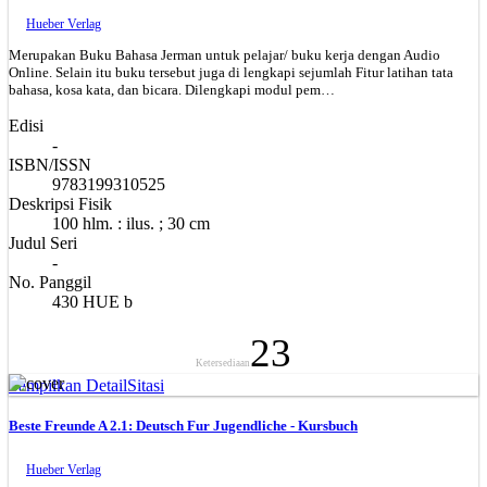
Hueber Verlag
Merupakan Buku Bahasa Jerman untuk pelajar/ buku kerja dengan Audio
Online. Selain itu buku tersebut juga di lengkapi sejumlah Fitur latihan tata
bahasa, kosa kata, dan bicara. Dilengkapi modul pem…
Edisi
-
ISBN/ISSN
9783199310525
Deskripsi Fisik
100 hlm. : ilus. ; 30 cm
Judul Seri
-
No. Panggil
430 HUE b
23
Ketersediaan
Tampilkan Detail
Sitasi
Beste Freunde A 2.1: Deutsch Fur Jugendliche - Kursbuch
Hueber Verlag